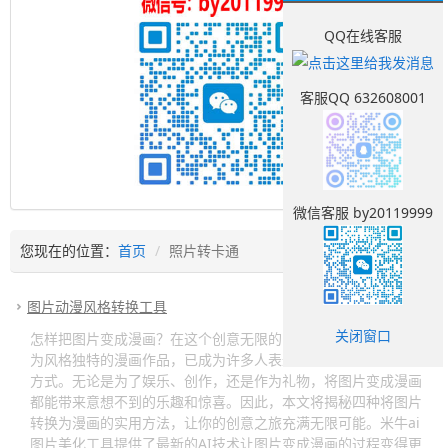
QQ在线客服
客服QQ 632608001
微信客服 by20119999
您现在的位置：
首页
照片转卡通
图片动漫风格转换工具
关闭窗口
怎样把图片变成漫画？在这个创意无限的时代，将普通照片转化
为风格独特的漫画作品，已成为许多人表达个性、探索艺术的新
方式。无论是为了娱乐、创作，还是作为礼物，将图片变成漫画
都能带来意想不到的乐趣和惊喜。因此，本文将揭秘四种将图片
转换为漫画的实用方法，让你的创意之旅充满无限可能。米牛ai
图片美化工具提供了最新的AI技术让图片变成漫画的过程变得更